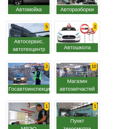
Автомойка
Авторазборки
5
2
Автосервис,
Автошкола
автотехцентр
2
10
Магазин
Госавтоинспекция
автозапчастей
1
1
Пункт
МРЭО
техосмотра