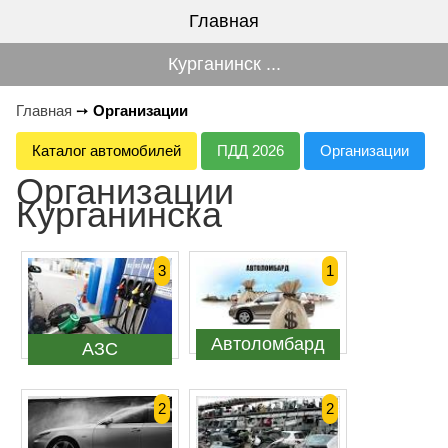
Главная
Курганинск ...
Главная
➙
Организации
Каталог автомобилей
ПДД 2026
Организации
Организации
Курганинска
3
1
Автоломбард
АЗС
2
2